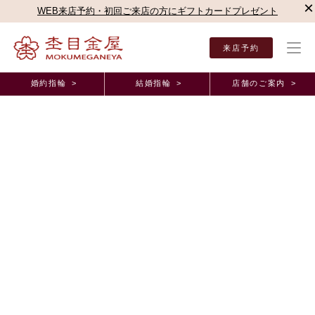
×
WEB来店予約・初回ご来店の方にギフトカードプレゼント
来店予約
婚約指輪 >
結婚指輪 >
店舗のご案内 >
結婚指輪・婚約指輪TOP
店舗のご案内（直営店）
近鉄あべのハルカス店
杢目金屋 
杢目金屋 近鉄あべのハルカス店ブログ
♡世界にたった一つのリング♡
2016年2月19日 17:14
こんにちは。
杢目金屋の湯朝でございます。
2月ももう下旬に差し掛かっておりますね。
本当に月日が流れるのが早いです！！
バレンタインデーはいかがお過ごしでしたでしょうか。
私は友人と一緒に彼に内緒でコルクボードを作成致しました
サプライズ大成功！！
とっても楽しいバレンタインでした