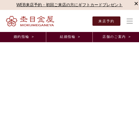
×
WEB来店予約・初回ご来店の方にギフトカードプレゼント
来店予約
婚約指輪 >
結婚指輪 >
店舗のご案内 >
結婚指輪・婚約指輪TOP
店舗のご案内（直営店）
近鉄あべのハルカス店
杢目金屋 
杢目金屋 近鉄あべのハルカス店ブログ
おふたりだけの弓桜❀
2014年1月10日 11:00
こんにちは！心斎橋店住谷です＾＾
年も明けまして、先日は大阪でも
あられ（ひょう？）
が降るくらい
ますます寒い日が続いておりますので
皆様、お身体にはくれぐれもお気をつけ下さいませ！
☆
さて、本日も心斎橋店の素敵なお客様にお作り頂いた、
マリッジリングをご紹介させていただきます（＾▽＾）
♪