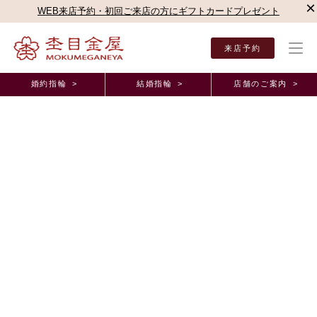
×
WEB来店予約・初回ご来店の方にギフトカードプレゼント
来店予約
婚約指輪 >
結婚指輪 >
店舗のご案内 >
結婚指輪・婚約指輪TOP
店舗のご案内（直営店）
近鉄あべのハルカス店
杢目金屋 
杢目金屋 近鉄あべのハルカス店ブログ
こだわりたっぷりのお二人だけのリング・・・♪
2013年10月11日 11:00
こんにちは☆心斎橋店の堀内でございます（●＾o＾●）
最近は秋らしさを感じる日もあれば、また少し暑さが戻って参りました
ね
天候の安定しない日が続きますが、お体にはお気を付け下さい☆
さて！本日ご紹介させていただきたいお二人は・・・
♡
中川様ご夫妻
♡
でございます♪♪