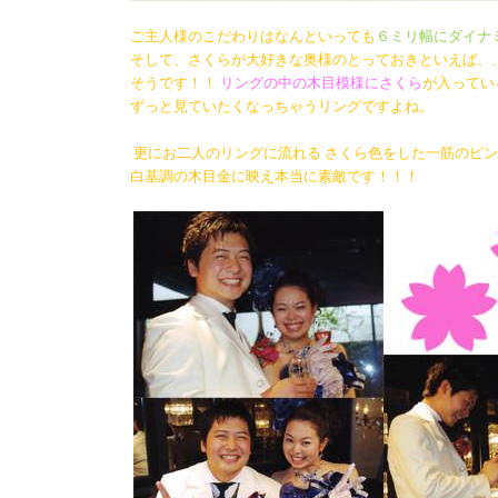
ご主人様のこだわりはなんといっても
６ミリ幅にダイナ
そして、さくらが大好きな奥様のとっておきといえば、
そうです！！
リングの中の木目模様にさくら
が入ってい
ずっと見ていたくなっちゃうリングですよね。
更にお二人のリングに流れる さくら色をした一筋のピ
白基調の木目金に映え本当に素敵です！！！