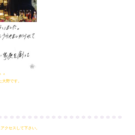
＾＾
た大野です。
にアクセスして下さい。