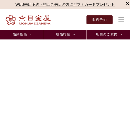
×
WEB来店予約・初回ご来店の方にギフトカードプレゼント
来店予約
婚約指輪 >
結婚指輪 >
店舗のご案内 >
結婚指輪・婚約指輪TOP
店舗のご案内（直営店）
京都店
杢目金屋 京都店ブログ
杢目金屋 京都店ブログ
月桜のご紹介☆
2022年5月27日 11:00
こんにちは！！
杢目金屋京都四条店の長澤でございます
前回衣替えをします！と言いましたが、衣替え完了しました！！
ということで休日に夏服を着て淡路島に行ってまいりました
とってもいいお天気で空も海もとってもきれいでした
さて本日は
月桜