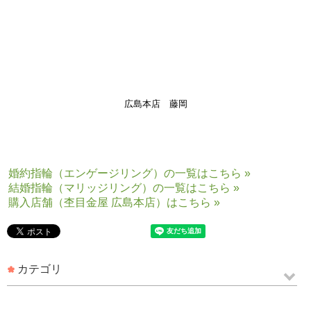
みをお伺いし、
コンシェルジュと共に
おふたりの指輪
を作り上げます。
皆様も是非一度、杢目金屋にお越しくださいませ。
おふたりの運命の赤い糸が、永遠につながり続けることを心よりお祈り
申し上げます。
広島本店 藤岡
婚約指輪（エンゲージリング）の一覧はこちら »
結婚指輪（マリッジリング）の一覧はこちら »
購入店舗（杢目金屋 広島本店）はこちら »
カテゴリ