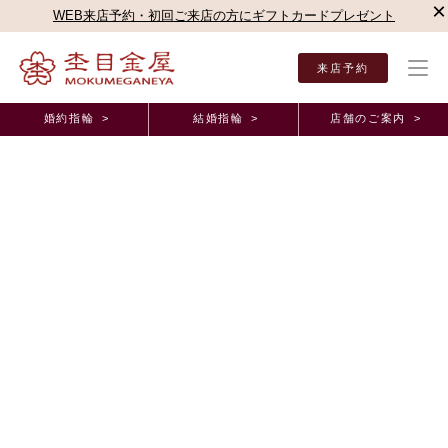
×
WEB来店予約・初回ご来店の方にギフトカードプレゼント
来店予約
婚約指輪 >
結婚指輪 >
店舗のご案内 >
結婚指輪・婚約指輪TOP
店舗のご案内（直営店）
広島本店
杢目金屋 広島本店ブロ
杢目金屋 広島本店ブログ
繋がる糸に想いを込めて
2026年1月 2日 11:00
新年あけましておめでとうございます。
今年も杢目金屋広島本店をどうぞよろしくお願いいたします。
杢目金屋で
ご結婚指輪
をお作りいただいた大切なお客様のご紹介です。
おふたりとの出会いは蝉の声響く8月のことでした。
柔らかい木目のデザインに興味をお持ちになり、杢目金屋にお越しいた
だきました。