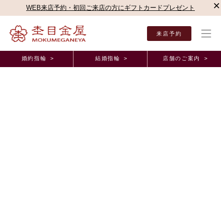
×
WEB来店予約・初回ご来店の方にギフトカードプレゼント
来店予約
婚約指輪 >
結婚指輪 >
店舗のご案内 >
結婚指輪・婚約指輪TOP
店舗のご案内（直営店）
銀座本店
杢目金屋 銀座本店ブロ
杢目金屋 銀座本店ブログ
♡ベビーリングのご紹介♡
2019年12月13日 11:00
こんにちは！杢目金屋 銀座本店保科でございます
今年もあとわずかになりましたが、いかがお過ごしでしょうか？
寒さも本格的になって参りましたので、お体ご自愛下さいませ
今回ブログでご紹介させて頂くのは、
ベビーリング
でございま
す！
杢目金屋ではご結婚指輪だけではなく、ご家族でより絆を感じて頂ける