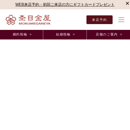
×
WEB来店予約・初回ご来店の方にギフトカードプレゼント
来店予約
婚約指輪 >
結婚指輪 >
店舗のご案内 >
結婚指輪・婚約指輪TOP
店舗のご案内（直営店）
銀座本店
杢目金屋 銀座本店ブロ
杢目金屋 銀座本店ブログ
桜杢のセットリングです♪
2013年10月11日 11:00
こんにちは！
銀座本店の徳永でございます
本日も銀座本店のブログをご覧いただきましてありがとうございます。
夜も寒くなってきましたが、皆様いかがお過ごしでしょうか？
私は先日、日光に紅葉を見てまいりました
まだ、時期が早いかと思ったのですが、滝や川の近くは
紅葉が始まって来ていまして、今週末が見ごろのようですよ！