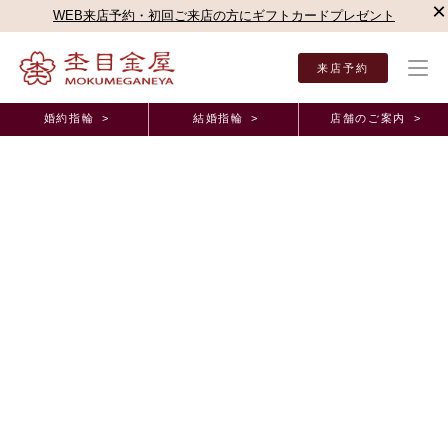
×
WEB来店予約・初回ご来店の方にギフトカードプレゼント
来店予約
婚約指輪 >
結婚指輪 >
店舗のご案内 >
結婚指輪・婚約指輪TOP
店舗のご案内（直営店）
銀座本店
杢目金屋 銀座本店ブロ
杢目金屋 銀座本店ブログ
❤新婚仕上げ❤
2010年7月16日 11:00
明るく突き抜けた青空の下歩いていると、
つい上向きに歩くので、いつの間にか心も晴れやか元気になりますね☆
先日、よく晴れた日に六本木の国立新美術館にお邪魔してきました。
フランス パリのオルセー美術館改修のため、空前絶後の作品数が初来
日との事。
「これらの絵画がまとめてフランスを離れることは２度とない」
とフランス共和国大統領のサルコジ氏もおっしゃったそうです。