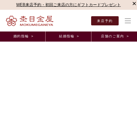
×
WEB来店予約・初回ご来店の方にギフトカードプレゼント
来店予約
婚約指輪 >
結婚指輪 >
店舗のご案内 >
結婚指輪・婚約指輪TOP
店舗のご案内（直営店）
梅田本店
杢目金屋 梅田本店ブロ
杢目金屋 梅田本店ブログ
紅ひとすじのご紹介！
2022年5月27日 11:00
こんにちは
ハービスENT店の鈴木でございます！
5月も下旬になり暑い日が多くなって参りましたね！
季節の変わり目で体調を崩されないようお気をつけ下さい
紅ひとすじ
今週は
のリングをご紹介致します！
杢目金屋のリングは2種類以上のお好みの金属をお選び頂き
混ぜ合わせることによって、木目模様を生み出しております。