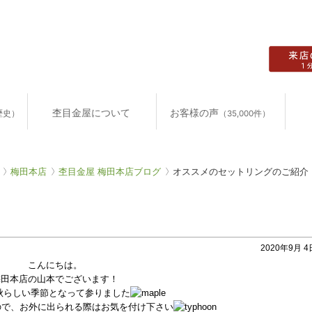
杢目金屋について
お客様の声
歴史）
（35,000件）
梅田本店
杢目金屋 梅田本店ブログ
オススメのセットリングのご紹介
2020年9月 4日
こんにちは。
梅田本店の山本でございます！
秋らしい季節となって参りました
ので、お外に出られる際はお気を付け下さい