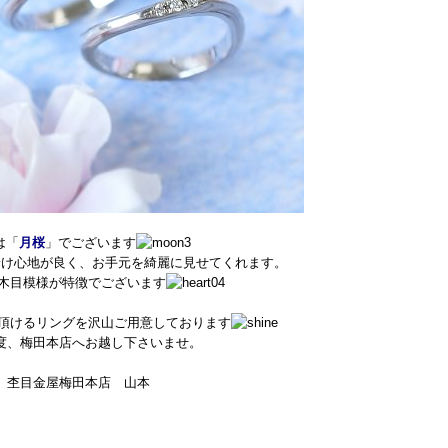
は「
月桜
」でございます
着け心地が良く、お手元を綺麗に見せてくれます。
木目模様が特徴でございます
頂けるリングを沢山ご用意しております
度、梅田本店へお越し下さいませ。
杢目金屋梅田本店 山本