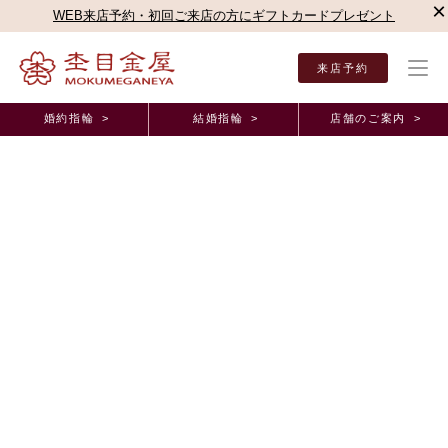
×
WEB来店予約・初回ご来店の方にギフトカードプレゼント
来店予約
婚約指輪 >
結婚指輪 >
店舗のご案内 >
結婚指輪・婚約指輪TOP
店舗のご案内（直営店）
静岡本店
杢目金屋 静岡本店ブロ
杢目金屋 静岡本店ブログ
サプライズにもピッタリなオーダーメイドのご婚約
指輪
2024年6月 7日 11:00
桜のつぼみが膨らみ、春の訪れを感じる3月中旬。
4月の
プロポーズ
に向けて、
指輪を見にお越しくださった男性様。
サプライズでのお渡しという事もあり、
制作開始はプロポーズ後、
お相手様と一緒にデザインを改めてご覧くことになりました。