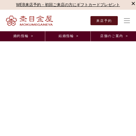
×
WEB来店予約・初回ご来店の方にギフトカードプレゼント
来店予約
婚約指輪 >
結婚指輪 >
店舗のご案内 >
結婚指輪・婚約指輪TOP
店舗のご案内（直営店）
静岡本店
杢目金屋 静岡本店ブロ
杢目金屋 静岡本店ブログ
こだわりの木目模様でお作りした、「月桜」のリン
グ
2024年2月 2日 11:00
杢目金屋ならではの「木目」に興味を持ってくださり、ご来店。
そして、お二人の特別な
ご結婚指輪
をお任せいただきました。
お選びいただいたのは、
「月桜」
というデザインでございます。