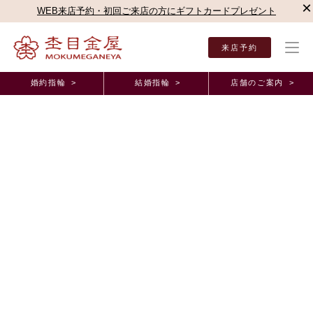
×
WEB来店予約・初回ご来店の方にギフトカードプレゼント
来店予約
婚約指輪 >
結婚指輪 >
店舗のご案内 >
結婚指輪・婚約指輪TOP
店舗のご案内（直営店）
静岡本店
杢目金屋 静岡本店ブロ
杢目金屋 静岡本店ブログ
最上級のエンゲージリングです❀
2017年1月13日 11:00
こんにちは！静岡本店の相木でございます
皆様お正月はゆっくり過ごせましたでしょうか？
私も久しぶりに実家に帰ってリフレッシュできました
本日も素敵なエンゲージリングを
ご紹介致します！