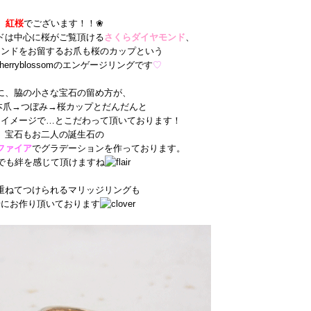
紅桜
でございます！！❀
ドは中心に桜がご覧頂ける
さくらダイヤモンド
、
モンドをお留するお爪も桜のカップという
のエンゲージリングです
♡
に、脇の小さな宝石の留め方が、
本爪→つぼみ→桜カップとだんだんと
くイメージで…とこだわって頂いております！
宝石もお二人の誕生石の
ファイア
でグラデーションを作っております。
でも絆を感じて頂けますね
重ねてつけられるマリッジリングも
緒にお作り頂いております