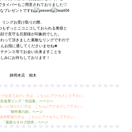
でタイバーもご用意されておりました♡
敵なプレゼントですね
リングお受け取りの際、
つもずっとニコニコしておられる奥様と
笑顔で見守る旦那様が印象的でした。
だわって頂きました素敵なリングですので
さんお指に通してくださいませね❀
ンテナンス等でお会い出来ますことを
楽しみにお待ちしております！
静岡本店 相木
ングを見てみたい方は、こちらにアクセスして下さい。
杢目金屋リング「作品集」ページへ
をもっと知りたい方は、こちらにアクセスして下さい。
「制作者の顔」ページ
ご請求希望の方は、こちらにアクセスして下さい。
「最新カタログ請求」ページ