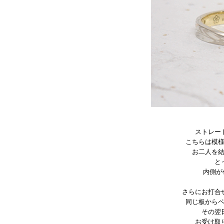
ストレー
こちらは模
お二人を
と
内側が
さらにお打合
同じ板から
その翌
お受け取