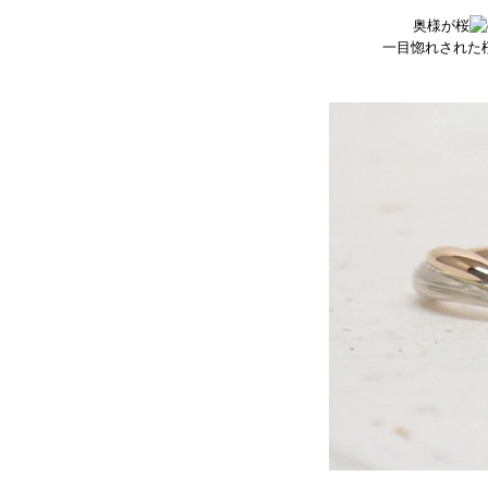
奥様が桜
一目惚れされた