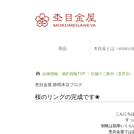
商品
木目金とは
（400年の
結婚指輪・婚約指輪TOP
店舗のご案内（直営店）
杢目金屋 静岡本店ブログ
桜のリングの完成です❀
こんにち
すっ
朝晩は肌寒いくら
杢目金屋では