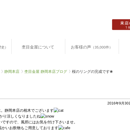
杢目金屋について
お客様の声
歴史）
（35,000件）
静岡本店
杢目金屋 静岡本店ブログ
桜のリングの完成です❀
2016年9月30日
は。静岡本店の相木でございます
かり涼しくなりましたね
いですので、風邪にはお気を付け下さいませ。
温かいお飲物もご用意しております