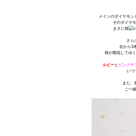
メインのダイヤモン
そのダイヤ
まさに桜
さら
右から3
桜が開花してゆ
ルビー
と
ピンクサ
いつ
また、
ご一