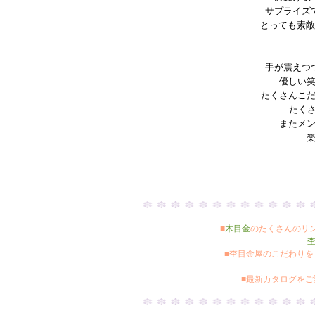
サプライズ
とっても素
手が震えつ
優しい
たくさんこ
たく
またメ
■
木目金
のたくさんのリ
■杢目金屋のこだわり
■最新カタログを