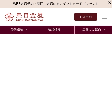
×
WEB来店予約・初回ご来店の方にギフトカードプレゼント
来店予約
婚約指輪 >
結婚指輪 >
店舗のご案内 >
結婚指輪・婚約指輪TOP
店舗のご案内（直営店）
静岡本店
杢目金屋 静岡本店ブロ
杢目金屋 静岡本店ブログ
エンゲージ、マリッジのご紹介です
2016年4月 1日 11:00
こんにちは、静岡本店の渡邉でございます
実は昨日、名古屋本店のとあるスタッフの方と伊勢神宮まで行って参り
ました！
初めての伊勢神宮...とても広かったです(・o・)!
何か良いこと起きるといいです♪
本日ですが、
エンゲージリングをサプライズでご購入されたお客様が、
今度はマリッジリングをお作り頂いたので