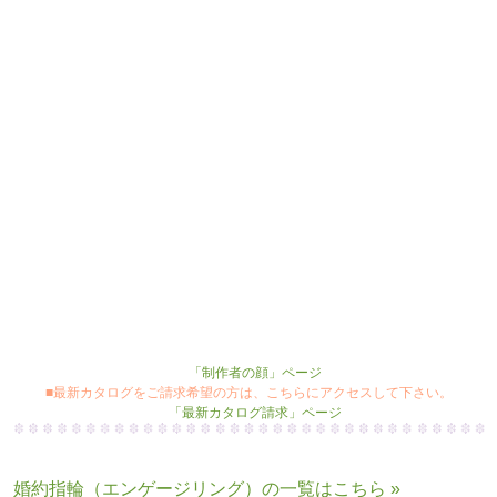
静岡本店 渡邉
新年度、新たな気持ちでスター
ト！
まずはリング探しから始めるのも
いいねですね☆
静岡本店 三谷
■
木目金
のたくさんのリングを見てみたい方は、こちらにアクセスして下さい。
杢目金屋リング「作品集」ページへ
■杢目金屋のこだわりをもっと知りたい方は、こちらにアクセスして下さい。
「制作者の顔」ページ
■最新カタログをご請求希望の方は、こちらにアクセスして下さい。
「最新カタログ請求」ページ
婚約指輪（エンゲージリング）の一覧はこちら »