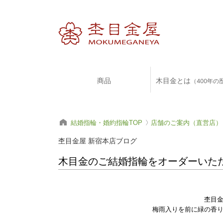
商品
木目金とは
（400年の
結婚指輪・婚約指輪TOP
店舗のご案内（直営店）
杢目金屋 新宿本店ブログ
木目金のご結婚指輪をオーダーいた
杢目
梅雨入りを前に緑の香