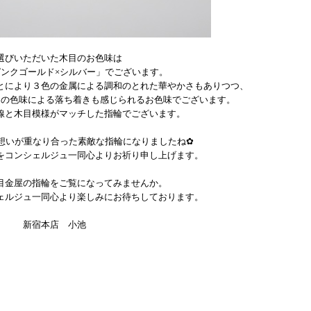
選びいただいた木目のお色味は
ピンクゴールド×シルバー」でございます。
とにより３色の金属による調和のとれた華やかさもありつつ、
白の色味による落ち着きも感じられるお色味でございます。
線と木目模様がマッチした指輪でございます。
想いが重なり合った素敵な指輪になりましたね
✿
をコンシェルジュ一同心よりお祈り申し上げます。
目金屋の指輪をご覧になってみませんか。
ェルジュ一同心より楽しみにお待ちしております。
新宿本店 小池