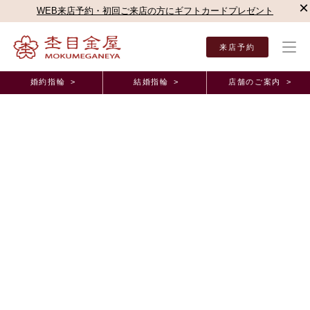
×
WEB来店予約・初回ご来店の方にギフトカードプレゼント
来店予約
婚約指輪 >
結婚指輪 >
店舗のご案内 >
結婚指輪・婚約指輪TOP
店舗のご案内（直営店）
新宿本店
杢目金屋 新宿本店ブロ
杢目金屋 新宿本店ブログ
同じ板から3本つながる特別な指輪のご紹介
2026年4月17日 11:00
こんにちは。
杢目金屋新宿本店の髙橋でございます。
春の陽気を感じる日々が続きますが、皆様いかがお過ごしでしょうか。
本日は
ご婚約指輪
・
ご結婚指輪
を
オーダー
いただきましたお客様のご紹
介です。
それぞれお選びいただいたデザインは、
ご婚約指輪が「
桜一輪
」、ご結婚指輪が「
桜あわせ
」でございます。