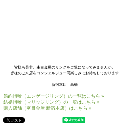
特別モデルでございます✿
さらに1石脇石をお留めいただきましたので、より華やかに仕上がりまし
た。
3本同じ板でつながりますので、より特別な絆を感じていただけます！
お二人のこだわりのつまった世界に一つだけの指輪が完成いたしました
ね。
また、
メンテナンス
等でお会いできますことを心より楽しみにしており
ます。
皆様も是非、杢目金屋のリングをご覧になってみませんか。
皆様のご来店をコンシェルジュ一同楽しみにお待ちしております
新宿本店 髙橋
婚約指輪（エンゲージリング）の一覧はこちら »
結婚指輪（マリッジリング）の一覧はこちら »
購入店舗（杢目金屋 新宿本店）はこちら »