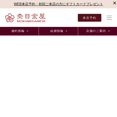
×
WEB来店予約・初回ご来店の方にギフトカードプレゼント
来店予約
婚約指輪 >
結婚指輪 >
店舗のご案内 >
結婚指輪・婚約指輪TOP
店舗のご案内（直営店）
新宿本店
杢目金屋 新宿本店ブロ
杢目金屋 新宿本店ブログ
木目金のご結婚指輪をオーダーいただきましたお客
様のご紹介
2025年11月14日 11:00
こんにちは。
杢目金屋新宿本店の髙橋でございます。
冷たい風が吹く季節となってきましたが、
皆様いかがお過ごしでしょう
か。
本日は
ご結婚指輪
を
オーダー
いただきましたお客様のご紹介です。
他にはない、木目のデザインに惹かれてご来店下さりました。
今回お選びいただいたデザインは、