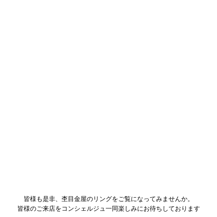
お選びいただいた木目の素材はプラチナとシルバーにピンクゴールドを
一筋加えた、
「紅ひとすじ」
でございます。
お二人の特別な絆、「運命の赤い糸」を表現しております。
スッキリとしたデザインにクリアダイヤモンドが映えて、さらに素敵に
仕上がりました！
より特別なご結婚指輪に仕上がりましたね！
おふたりのこだわりのつまった世界に一つだけの指輪が完成いたしまし
た。
また、
メンテナンス
等でお会いできますことを心より楽しみにしており
ます。
皆様も是非、杢目金屋のリングをご覧になってみませんか。
皆様のご来店をコンシェルジュ一同楽しみにお待ちしております