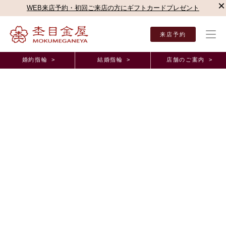
×
WEB来店予約・初回ご来店の方にギフトカードプレゼント
来店予約
婚約指輪 >
結婚指輪 >
店舗のご案内 >
結婚指輪・婚約指輪TOP
店舗のご案内（直営店）
新宿本店
杢目金屋 新宿本店ブロ
杢目金屋 新宿本店ブログ
唯一無二の木目模様の結婚指輪
2023年5月 5日 11:00
本日は唯一無二の木目模様に惹かれてご結婚指輪をオーダーいただきま
した
「K.M様・K.M様」をご紹介いたします。
数あるブランドの中からお足を止めていただきたくさんお話しを聞いて
下さったお二人です。
楽しそうにお二人でデザインを選んでいただくお姿が印象的でした。
お二人がお選びいただきましたデザインは「
木目つむぎ
」でございま