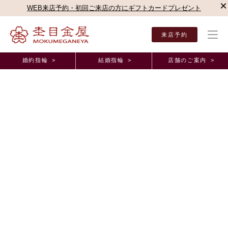
×
WEB来店予約・初回ご来店の方にギフトカードプレゼント
来店予約
婚約指輪 >
結婚指輪 >
店舗のご案内 >
結婚指輪・婚約指輪TOP
店舗のご案内（直営店）
新宿本店
杢目金屋 新宿本店ブロ
杢目金屋 新宿本店ブログ
素敵なご婚約指輪のご紹介です♡
2021年12月31日 11:00
こんにちは！
西武池袋本店の沼口でございます。
早いもので2021年最後の更新となりました。
杢目金屋の魅力＆西武池袋本店
一年間、このブログを通して
の魅
力を発信してきました
2022年もさらなる魅力を伝えていきたいと思っております
さて、今年最後のこちらのブログでは