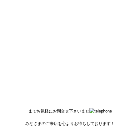
ブライダルフェア
開催中です！
西武百貨店のみの特別なご優待にて
ブライダルリングお買い上げの方
10％OFF！
本体価格より
より一層こだわりのつまったリング作りを
お手伝いさせていただければ幸いです。
ご不明点等ございましたら
03-6907-2945
までお気軽にお問合せ下さいませ
みなさまのご来店を心よりお待ちしております！