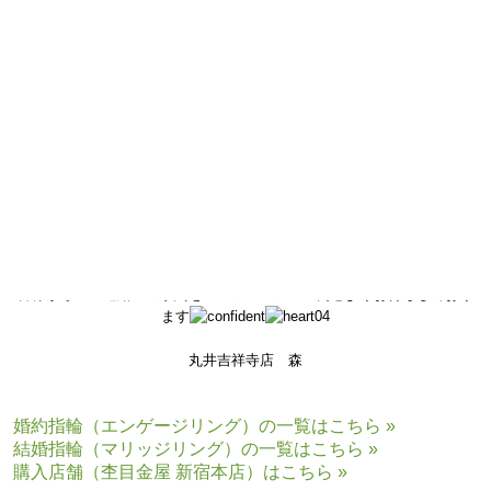
とてもお得にご購入いただけます
是非一度この機会にエポスカードをお持ちの方も、そうでない方も、お
気軽にお立ち寄りくださいませ
なにかご不明点などございましたら、お気軽に
0422-26-9498
までご連絡くださいませ。
土日祝はお席が埋まりやすくなっております。
ご来店の際はご予約いただきますと、スムーズにご案内させていただけ
ます
皆様からのご連絡・ご予約をコンシェルジュ一同心よりお待ちしており
ます
丸井吉祥寺店 森
婚約指輪（エンゲージリング）の一覧はこちら »
結婚指輪（マリッジリング）の一覧はこちら »
購入店舗（杢目金屋 新宿本店）はこちら »