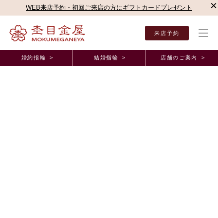
×
WEB来店予約・初回ご来店の方にギフトカードプレゼント
来店予約
婚約指輪 >
結婚指輪 >
店舗のご案内 >
結婚指輪・婚約指輪TOP
店舗のご案内（直営店）
新宿本店
杢目金屋 新宿本店ブロ
杢目金屋 新宿本店ブログ
☆丸井吉祥寺店だけの特別なキャンペーンのご案内
☆
2021年11月19日 11:00
こんにちは
杢目金屋 丸井吉祥寺店の森でございます。
最近はすっかり冷え込むようになって参りましたね
今年の冬は例年よりも寒くなるそうです
皆様体調にはより一層お気を付けくださいませ
さて本日は、丸井吉祥寺店だけの特別なキャンペーンのご案内でござい
ます