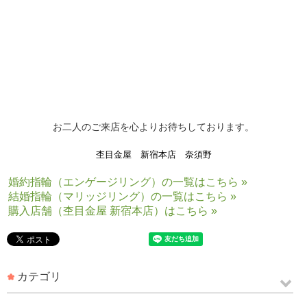
「「「 ご
結婚指輪の相場
感も知りた
い 」」」
リング探しをされていく中で、ご予算感も大変大切なことです。
お二人に選んでいただいたデザインによって、
価格は変動して参りますが、
ご不明点は、お気軽にお聞かせいただければと存じますので、
是非、お気軽に一度ご来店下さいませ。
お二人のご来店を心よりお待ちしております。
杢目金屋 新宿本店 奈須野
婚約指輪（エンゲージリング）の一覧はこちら »
結婚指輪（マリッジリング）の一覧はこちら »
購入店舗（杢目金屋 新宿本店）はこちら »
カテゴリ