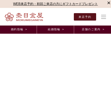
×
WEB来店予約・初回ご来店の方にギフトカードプレゼント
来店予約
婚約指輪 >
結婚指輪 >
店舗のご案内 >
結婚指輪・婚約指輪TOP
店舗のご案内（直営店）
新宿本店
杢目金屋 新宿本店ブロ
杢目金屋 新宿本店ブログ
結婚指輪の相場について
2020年2月28日 11:00
こんにちは。
杢目金屋 新宿本店 奈須野でございます。
三寒四温の言葉通り、
寒さが行きつつ、また戻りながらも
少しずつではあるものの、春めいてまいりましたね。
今年の桜の開花は早いようで、
美しい季節が楽しみです。