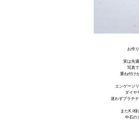
お作
実は先
写真
重ね付け
エンゲージ
ダイヤ
迷わずプラチナ
またK.I
中石の