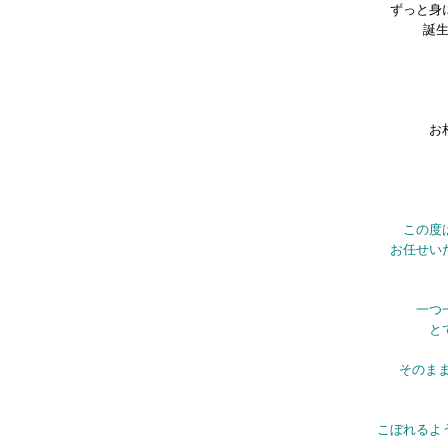
ずっと身
誕
お
この度
お任せい
一つ
と
そのま
こぼれるよ