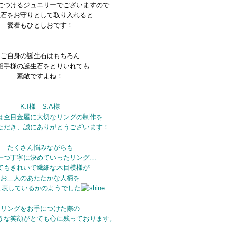
につけるジュエリーでございますので
生石をお守りとして取り入れると
愛着もひとしおです！
ご自身の誕生石はもちろん
相手様の誕生石をとりいれても
素敵ですよね！
K.I様 S.A様
は杢目金屋に大切なリングの制作を
ただき、誠にありがとうございます！
たくさん悩みながらも
一つ丁寧に決めていったリング…
てもきれいで繊細な木目模様が
お二人のあたたかな人柄を
ま表しているかのようでした
リングをお手につけた際の
うな笑顔がとても心に残っております。