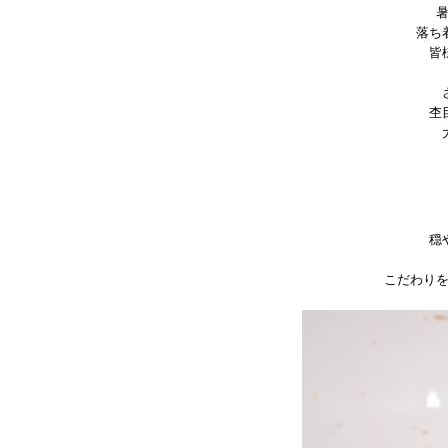
落ち
皆
杢
穏
こだわり