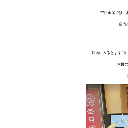
杢目金屋では「
店内
店内に入るとまず目
木目