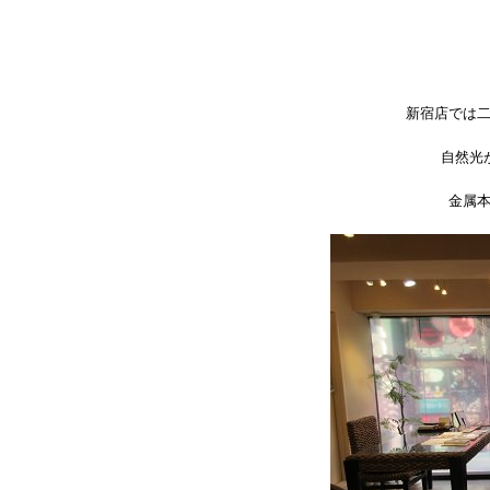
新宿店では
自然光
金属