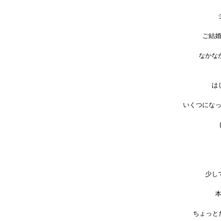
ご結
なかな
は
いくつにな
少し
ちょっと