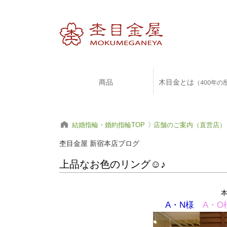
商品
木目金とは
（400年の
結婚指輪・婚約指輪TOP
店舗のご案内（直営店）
杢目金屋 新宿本店ブログ
上品なお色のリング☺♪
A・N様
A・O