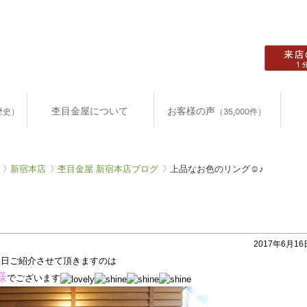
杢目金屋について
お客様の声
歴史）
（35,000件）
新宿本店
杢目金屋 新宿本店ブログ
上品なお色のリング☺♪
2017年6月16日
本日ご紹介させて頂きますのは
様
でございます