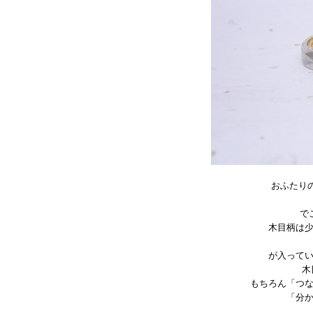
おふたり
で
木目柄は
が入って
木
もちろん「つ
「分