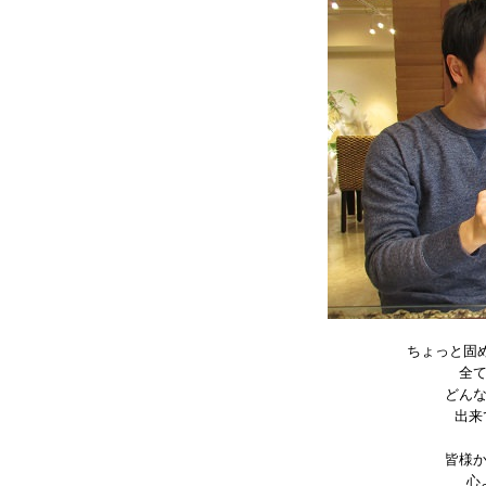
ちょっと固
全
どん
出来
皆様
心