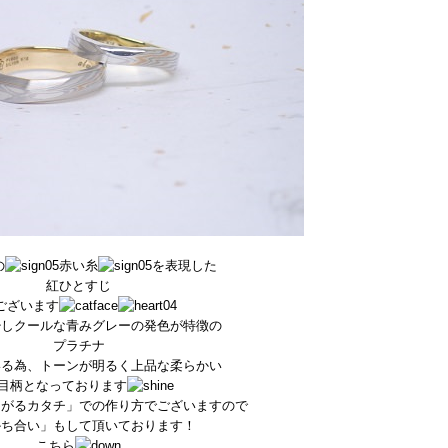
の
赤い糸
を表現した
紅ひとすじ
ございます
少しクールな青みグレーの発色が特徴の
プラチナ
いる為、トーンが明るく上品な柔らかい
目柄となっております
ながるカタチ」での作り方でございますので
かち合い」もして頂いております！
こちら