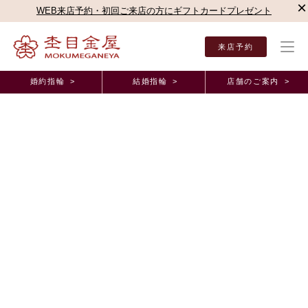
×
WEB来店予約・初回ご来店の方にギフトカードプレゼント
来店予約
婚約指輪 >
結婚指輪 >
店舗のご案内 >
結婚指輪・婚約指輪TOP
店舗のご案内（直営店）
新宿本店
杢目金屋 新宿本店ブロ
杢目金屋 新宿本店ブログ
市松模様のリング
2013年11月22日 11:00
葉っぱが色付きはじめ、
青空も、秋晴れ！という感じが致しますね
すぐに冬の足音が聞こえてきそうですが、
この時期ならではの美しい景色を満喫したいですね♪♪