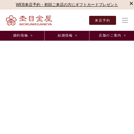
×
WEB来店予約・初回ご来店の方にギフトカードプレゼント
来店予約
婚約指輪 >
結婚指輪 >
店舗のご案内 >
結婚指輪・婚約指輪TOP
店舗のご案内（直営店）
新宿本店
杢目金屋 新宿本店ブロ
杢目金屋 新宿本店ブログ
ファミリーリング
2012年8月24日 11:00
みなさまこんにちは。
夏休みは皆様どちらにお出かけになりましたか？
表参道本店には、とてもかわいいお客様がお越しくださいました！
小林様ご一家です！
かわいいゲストは
奏太くん
！