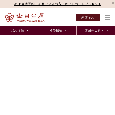
×
WEB来店予約・初回ご来店の方にギフトカードプレゼント
来店予約
婚約指輪 >
結婚指輪 >
店舗のご案内 >
結婚指輪・婚約指輪TOP
店舗のご案内（直営店）
新宿本店
杢目金屋 新宿本店ブロ
杢目金屋 新宿本店ブログ
初めまして
2010年2月 5日 11:00
こんにちは。
遅ればせながらご挨拶させて頂きます。
表参道本店
の
平井
と申します。
ここ表参道本店で私が毎日待ち焦がれている事があります。
そ・れ・は
............
迷い猫ちゃん！！！