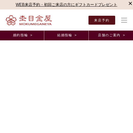
×
WEB来店予約・初回ご来店の方にギフトカードプレゼント
来店予約
婚約指輪 >
結婚指輪 >
店舗のご案内 >
結婚指輪・婚約指輪TOP
店舗のご案内（直営店）
横浜みなとみらい店
杢目金屋 横
杢目金屋 横浜みなとみらい店ブログ
ご婚約指輪の重ね付けのご紹介✿
2021年3月26日 11:00
こんにちは
杢目金屋町田店の上田でございます！
冬も終わり、春の季節となりました
皆様いかがお過ごしでしょうか！
今年の桜は見に行くことの難しい状況下ではございますが
遠くから見える桜もとっても綺麗ですよね！
ご婚約指輪の重ねづけ
さて、本日は
についてご紹介いたします！