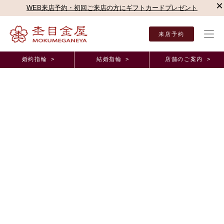
×
WEB来店予約・初回ご来店の方にギフトカードプレゼント
来店予約
婚約指輪 >
結婚指輪 >
店舗のご案内 >
結婚指輪・婚約指輪TOP
店舗のご案内（直営店）
横浜みなとみらい店
杢目金屋 横
杢目金屋 横浜みなとみらい店ブログ
お客様リングご紹介♪ ～エンゲージリング～
2017年11月 3日 11:00
こんにちは
町田店 柏木でございます
この三連休は皆様いかがお過ごしでしょうか？
久々に晴れの日が続きお出かけ日和ですね
本日も前回に続きエンゲージリングのご紹介をさせて頂きます
本日はなんと、カタログに載っていないアレンジをされたお客様リング
のご紹介です
こちらのリングです