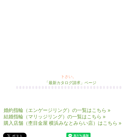
町田店 コンシェルジュ一同心より皆様のご来店お待ちしております
■
木目金
のたくさんのリングを見てみたい方は、こちらにア
クセスして下さい。
杢目金屋リング「作品集」ページへ
■杢目金屋のこだわりをもっと知りたい方は、こちらにアク
セスして下さい。
「制作者の顔」ページ
■最新カタログをご請求希望の方は、こちらにアクセスして
下さい。
「最新カタログ請求」ページ
婚約指輪（エンゲージリング）の一覧はこちら »
結婚指輪（マリッジリング）の一覧はこちら »
購入店舗（杢目金屋 横浜みなとみらい店）はこちら »