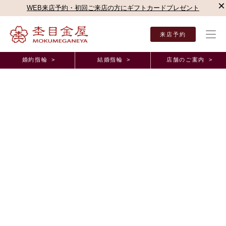
×
WEB来店予約・初回ご来店の方にギフトカードプレゼント
来店予約
婚約指輪 >
結婚指輪 >
店舗のご案内 >
結婚指輪・婚約指輪TOP
店舗のご案内（直営店）
横浜みなとみらい店
杢目金屋 横
杢目金屋 横浜みなとみらい店ブログ
新商品リングのご紹介
2015年9月25日 11:00
こんにちは、町田店の上島でございます
前回に引き続き新作のリングのご紹介をさせて頂きます♪
【桜あわせ】