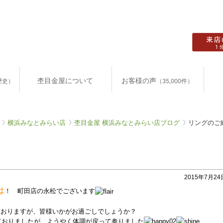
杢目金屋について
お客様の声
歴史）
（35,000件）
横浜みなとみらい店
杢目金屋 横浜みなとみらい店ブログ
リングのご
2015年7月24日
は
！ 町田店の永松でございます
ておりますが、皆様いかがお過ごしでしょうか？
ておりましたが、ようやく体調が戻って参りました