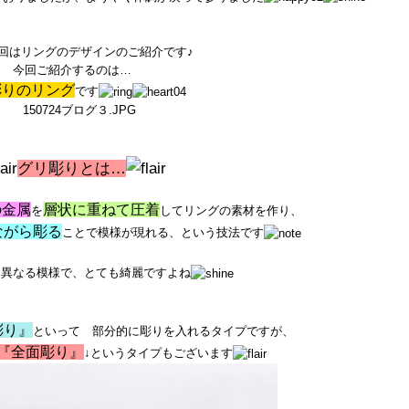
回はリングのデザインのご紹介です♪
今回ご紹介するのは…
彫りのリング
です
グリ彫りとは…
の金属
層状に重ねて圧着
を
してリングの素材を作り、
ながら彫る
ことで模様が現れる、という技法です
た異なる模様で、とても綺麗ですよね
彫り』
といって 部分的に彫りを入れるタイプですが、
『全面彫り』
↓というタイプもございます