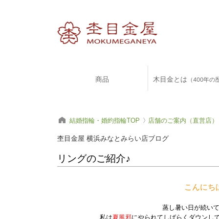
商品
木目金とは
（400年の
結婚指輪・婚約指輪TOP
店舗のご案内（直営店）
杢目金屋 横浜みなとみらい店ブログ
リングのご紹介♪
こんにち
蒸し暑い日が続い
私は
夏風邪
にやられてしばらくダウンし