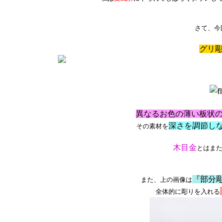
さて、今
グリ
異なるお色の薄い板状
深さを調節し
その素材を
木目金
とはま
『部分
また、上の画像は
全体的に彫りを入れる