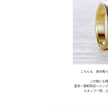
こちらも 部分彫
この他にも
是非一度町田店へリン
スタッフ一同、