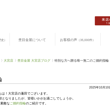
杢目金屋について
お客様の声
歴史）
（35,000件）
大宮店
杢目金屋 大宮店ブログ
特別な方へ贈る唯一無二のご婚約指輪
輪
2025年10月10日
ちは！大宮店の蓬田でございます。
節となりましたが、
皆様いかがお過ごしでしょうか。
は素敵な
ご婚約指輪
のご紹介です。