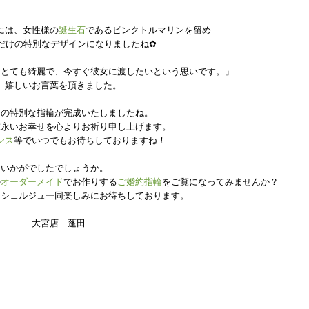
には、女性様の
誕生石
であるピンクトルマリンを留め
だけの特別なデザインになりましたね✿
はとても綺麗で、今すぐ彼女に渡したいという思いです。
」
、嬉しいお言葉を頂きました。
けの特別な指輪が完成いたしましたね。
末永いお幸せを心よりお祈り申し上げます。
ンス
等でいつでもお待ちしておりますね！
いかがでしたでしょうか。
の
オーダーメイド
でお作りする
ご婚約指輪
をご覧になってみませんか？
ンシェルジュ一同楽しみにお待ちしております。
大宮店 蓬田