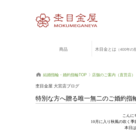
商品
木目金とは
（400年の
結婚指輪・婚約指輪TOP
店舗のご案内（直営店）
杢目金屋 大宮店ブログ
特別な方へ贈る唯一無二のご婚約指
こんに
10月に入り秋風の吹く季
本日