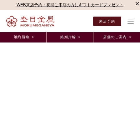
×
WEB来店予約・初回ご来店の方にギフトカードプレゼント
来店予約
婚約指輪 >
結婚指輪 >
店舗のご案内 >
結婚指輪・婚約指輪TOP
店舗のご案内（直営店）
大宮店
杢目金屋 大宮店ブログ
杢目金屋 大宮店ブログ
ご結婚指輪の相場のお話し
2020年2月14日 11:00
こんにちは
大宮店の松岡でございます
寒い日が続きますが