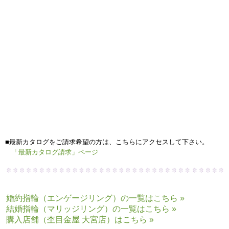
リングをご覧頂ければと思います
私も精一杯ご案内させて頂きますね
皆様にお会いできますことを心よりお待ちしております
大宮店 荻田
木目金
のたくさんのリングを見てみたい方は、こちらにアクセスして下
さい。
杢目金屋リング「作品集」ページへ
■杢目金屋のこだわりをもっと知りたい方は、こちらにアクセスして下さ
い。
「制作者の顔」ページ
■最新カタログをご請求希望の方は、こちらにアクセスして下さい。
「最新カタログ請求」ページ
婚約指輪（エンゲージリング）の一覧はこちら »
結婚指輪（マリッジリング）の一覧はこちら »
購入店舗（杢目金屋 大宮店）はこちら »