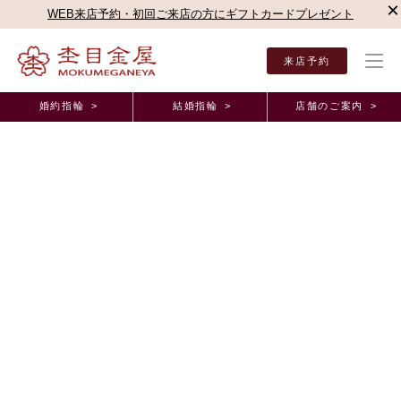
×
WEB来店予約・初回ご来店の方にギフトカードプレゼント
来店予約
婚約指輪 >
結婚指輪 >
店舗のご案内 >
結婚指輪・婚約指輪TOP
店舗のご案内（直営店）
大宮店
杢目金屋 大宮店ブログ
杢目金屋 大宮店ブログ
はじめまして！
2015年4月 3日 11:00
こんにちは
4月から大宮店にやって参りました荻田と申します
本日初めて大宮店に来ましたが
入り口から桜の花びらがひらひらと舞っていてとてもきれいです
これから大宮店を盛り上げて参りますので
どうぞよろしくお願い致します