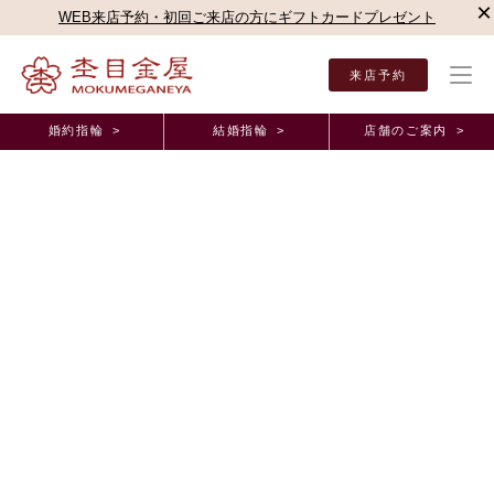
×
WEB来店予約・初回ご来店の方にギフトカードプレゼント
来店予約
婚約指輪 >
結婚指輪 >
店舗のご案内 >
結婚指輪・婚約指輪TOP
店舗のご案内（直営店）
名古屋栄店
杢目金屋 名古屋栄店
杢目金屋 名古屋栄店ブログ
杢目金屋名古屋店、新コンシェルジュのご紹介
2010年4月 9日 11:00
はじめまして！
私、神戸（かんべ）と申します。
3月に
名古屋店
に入社致しました新米コンシェルジュです。
私が
杢目金屋
で働きたいと思った
キッカケ
を一言で申しますと、
「インパクト」
でございます。