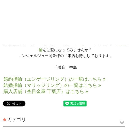
木目はプラチナとシルバーとピンクゴールドの3色で、
肌馴染みが良く柔らかい雰囲気の指輪が完成いたしました！
優しく輝くピンクダイヤモンドもかわいらしいですね✿
いかがでしたでしょうか。
皆様も是非、杢目金屋で世界に1つだけの
オーダーメイド
で作る
ご結婚指
輪
をご覧になってみませんか？
コンシェルジュ一同皆様のご来店お待ちしております。
千葉店 中島
婚約指輪（エンゲージリング）の一覧はこちら »
結婚指輪（マリッジリング）の一覧はこちら »
購入店舗（杢目金屋 千葉店）はこちら »
カテゴリ