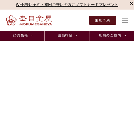
×
WEB来店予約・初回ご来店の方にギフトカードプレゼント
来店予約
婚約指輪 >
結婚指輪 >
店舗のご案内 >
結婚指輪・婚約指輪TOP
店舗のご案内（直営店）
千葉店
杢目金屋 千葉店ブログ
杢目金屋 千葉店ブログ
恋風のご結婚指輪をお作りいただいたお客様のご紹
介
2025年9月 5日 11:00
こんにちは。
杢目金屋千葉店の中島でございます。
皆様いかがお過ごしでしょうか。
本日は
ご結婚指輪
の「
恋風
」のデザインをご購入いただいたお客様のご
紹介でございます。
お客様は、杢目金屋の指輪に一目惚れしてくださったそうです！