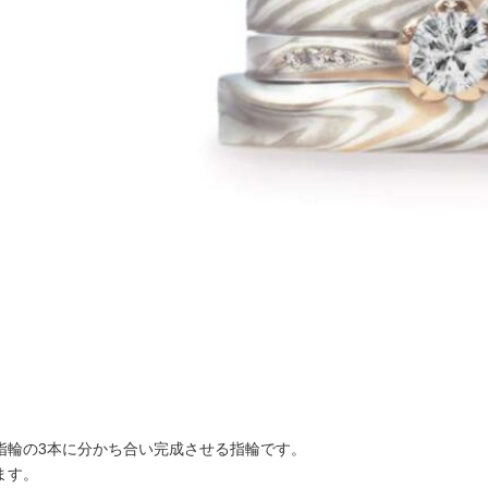
指輪の3本に分かち合い完
成させる指輪です。
ます。