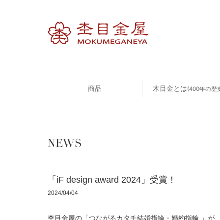
商品
木目金とは
(400年の歴
NEWS
「​​iF design award 2024」受賞！
2024/04/04
杢目金屋の「つながるカタチ結婚指輪・婚約指輪 」が、iF d