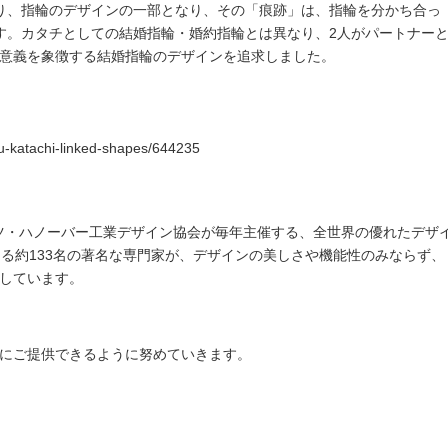
り、
指輪のデザインの一部となり、その「痕跡」は、
指輪を分かち合っ
す。カタチとしての結婚指輪・婚約指輪とは異なり、
2人がパートナー
意義を象徴する結婚指輪のデザインを追求しました。
ru-katachi-linked-shapes/644235
ツ・
ハノーバー工業デザイン協会が毎年主催する、
全世界の優れたデザ
る約133名の著名な専門家が、
デザインの美しさや機能性のみならず、
しています
。
にご提供できるように努めていきます。