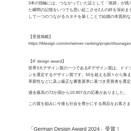
3本の指輪には、つながっていた証として「痕跡」が残
た瞬間の記憶をいつでも思い起こさせ2人の絆を
深めま
して一つのつながるカタチを築くことで結婚の
本質的な
【受賞掲載】
https://ifdesign.com/en/winner-ranking/project/tsunaga
【
iF design award
】
世界3大デザイン賞の一つであるiFデザイン賞は、ドイ
ンを選定するデザイン賞です。
50を超える国々から集ま
革新性などに及ぶ厳正な審査基準に基づき受賞者を選定
過去最高の
72
か国から
10,807
点の応募がありました。
この賞を励みに今後も社会を豊かにする商品をお客さま
「German Design Award 2024」受賞！