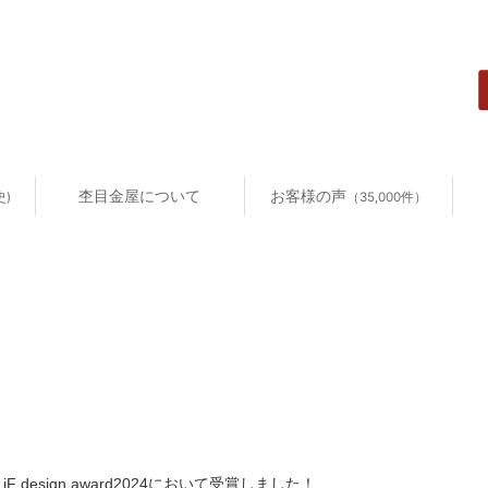
杢目金屋について
お客様の声
史)
（35,000件）
esign award2024において受賞しました！