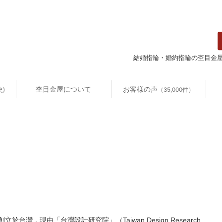
結婚指輪・婚約指輪の杢目金
杢目金屋について
お客様の声
史)
（35,000件）
！
1年創立於台灣，現由「台灣設計研究院」（Taiwan Design Research