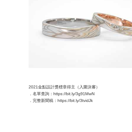
2021金點設計獎標章得主（入圍決審）​
​．名單查詢：
https://bit.ly/3g91MwN​
．完整新聞稿：
https://bit.ly/3tvidJk​