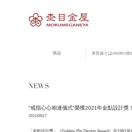
商品
木目金とは
(400年の歴
NEWS
“戒指心心相連儀式”榮獲2021年金點設計獎
2021/09/17
「金點設計獎」（Golden Pin Design Award）在198