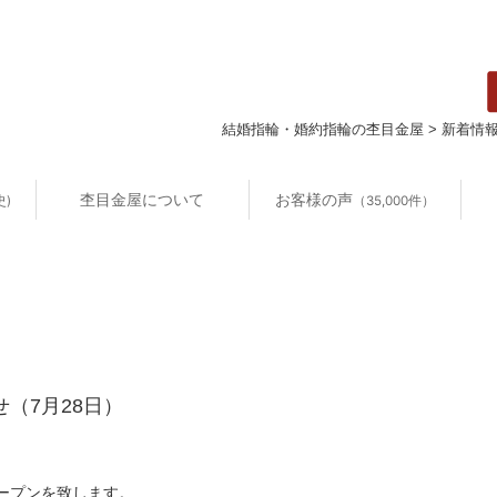
結婚指輪・婚約指輪の杢目金屋
>
新着情
杢目金屋について
お客様の声
史)
（35,000件）
（7月28日）
ープンを致します。