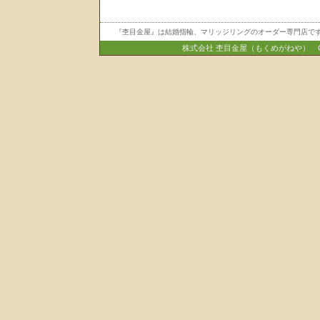
『杢目金屋』は結婚指輪、マリッジリングのオーダー専門店です
株式会社 杢目金屋（もくめがねや） Copyright