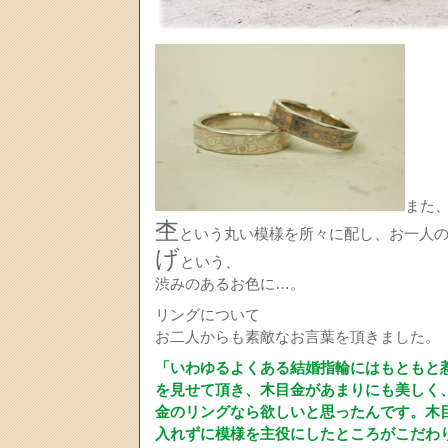
また
杢
という丸い模様を所々に配し、お一人
げ
という、
渋みのあるお色に…。
リングについて
お二人からも素敵なお言葉を頂きました。
「いわゆるよくある結婚指輪にはもともと
を見せて頂き、木目金があまりにも美しく
金のリングなら欲しいと思ったんです。木
入れずに模様を主役にしたところがこだわ