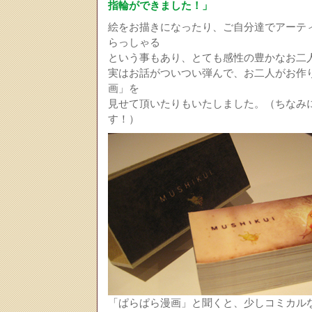
指輪ができました！」
絵をお描きになったり、ご自分達でアーテ
らっしゃる
という事もあり、とても感性の豊かなお二
実はお話がついつい弾んで、お二人がお作
画」を
見せて頂いたりもいたしました。（ちなみ
す！）
「ぱらぱら漫画」と聞くと、少しコミカル