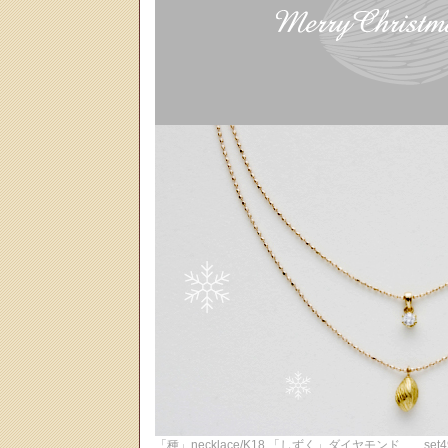
「種」necklace/K18 「しずく」ダイヤモンド ＿set49,