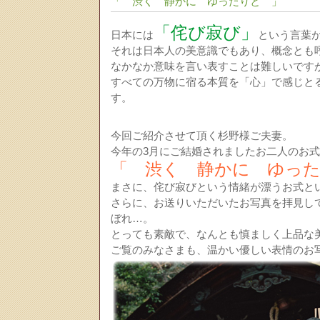
「 渋く 静かに ゆったりと 」
「侘び寂び」
日本には
という言葉
それは日本人の美意識でもあり、概念とも
なかなか意味を言い表すことは難しいです
すべての万物に宿る本質を「心」で感じと
す。
今回ご紹介させて頂く杉野様ご夫妻。
今年の3月にご結婚されましたお二人のお
「 渋く 静かに ゆっ
まさに、侘び寂びという情緒が漂うお式と
さらに、お送りいただいたお写真を拝見し
ぼれ…。
とっても素敵で、なんとも慎ましく上品な
ご覧のみなさまも、温かい優しい表情のお