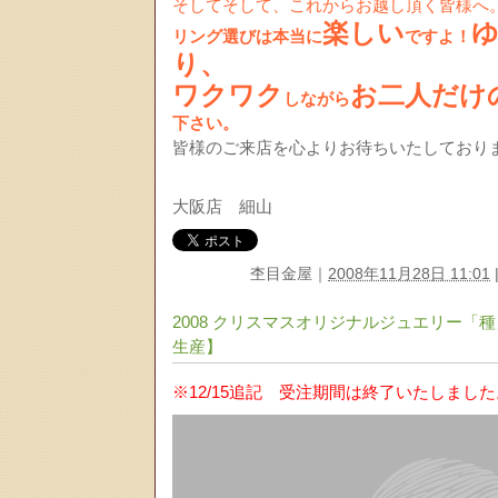
そしてそして、これからお越し頂く皆様へ
楽しい
リング選びは本当に
ですよ
！
り、
ワクワク
お二人だけ
しながら
下さい。
皆様のご来店を心よりお待ちいたしており
大阪店 細山
杢目金屋
｜
2008年11月28日 11:01
2008 クリスマスオリジナルジュエリ
生産】
※12/15追記 受注期間は終了いたしまし