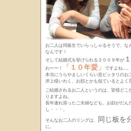
お二人は同級生でいらっしゃるそうで、な
なんです！
そして結婚式を挙げられる２００９年が
「１０年愛」
わーー！
ですよね…
本当にうらやましいくらい息ピッタリのお
岸上様いわく、お顔とかも似ているとよく
ご結婚されるお二人というのは、皆様どこ
りますよね。
長年連れ添ったご夫婦なども、お顔がだん
し・・・。
同じ板を
そんなお二人のリングは、
に。