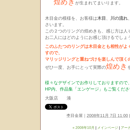
煌めき
が生まれてまいります。
木目金の模様を、お客様は
木目
、
川の流れ
さいます。
この２つのリングの煌めきも、感じ方は人
お二人にはどのようにお感じ頂けるでしょ
このふたつのリングは木目金とも相性がよ
すので、
マリッジリングと重ねづけを楽しんで頂く
煌めき
ぜひ一度、お手にとって実際の
様々なデザインでお作りしておりますので
HP内、作品集「エンゲージ」もご覧くださ
大阪店 湊
杢目金屋
｜
2008年11月 7日 11:00
« 2008年10月
|
メインページ
|
アー