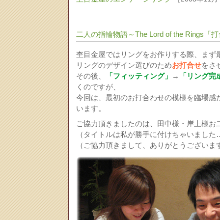
二人の指輪物語～The Lord of the Rings
杢目金屋ではリングをお作りする際、まず
リングのデザイン選びのため
お打合せ
をさ
その後、
「フィッティング」
→
「リング完
くのですが、
今回は、最初のお打合わせの模様を臨場感た
います。
ご協力頂きましたのは、田中様・岸上様お
（タイトルは私が勝手に付けちゃいました
（ご協力頂きまして、ありがとうございま