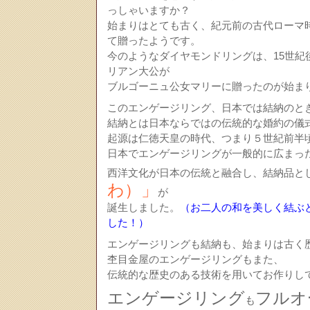
っしゃいますか？
始まりはとても古く、紀元前の古代ローマ
て贈ったようです。
今のようなダイヤモンドリングは、15世紀
リアン大公が
ブルゴーニュ公女マリーに贈ったのが始ま
このエンゲージリング、日本では結納のと
結納とは日本ならではの伝統的な婚約の儀
起源は仁徳天皇の時代、つまり５世紀前半
日本でエンゲージリングが一般的に広まっ
西洋文化が日本の伝統と融合し、結納品と
わ）」
が
誕生しました。
（お二人の和を美しく結ぶ
した！）
エンゲージリングも結納も、始まりは古く
杢目金屋のエンゲージリングもまた、
伝統的な歴史のある技術を用いてお作りし
エンゲージリング
フルオ
も