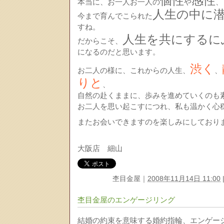
個性
感性
本当に、お一人お一人の
や
、
人生の中に
今まで育んでこられた
すね。
人生を共にするに
だからこそ、
になるのだと思います。
渋く
お二人の様に、これからの人生、
、
りと
、
自然の赴くままに、歩みを進めていくのも
お二人を思い起こすにつれ、私も温かく心
またお会いできますのを楽しみにしており
大阪店 細山
杢目金屋
｜
2008年11月14日 11:00
杢目金屋のエンゲージリング
結婚の約束を意味する婚約指輪、エンゲー