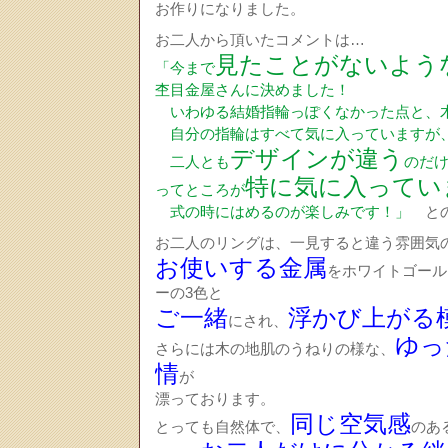
お作りになりました。
お二人から頂いたコメントは…
見たことがないよう
「今まで
杢目金屋さんに決めました！
いわゆる結婚指輪っぽくなかった点と、
自分の指輪はすべて気に入っていますが
デザインが違う
二人とも
のだ
特に気に入ってい
ってところが
式の時にはめるのが楽しみです！」
との
お二人のリングは、一見すると違う雰囲気
お使いする金属
をホワイトゴール
ーの3色と
ご一緒
浮かび上がる
にされ、
ゆっ
さらには木の地肌のうねりの様な、
情
が
漂っております。
同じ空気感
とっても自然体で、
のあ