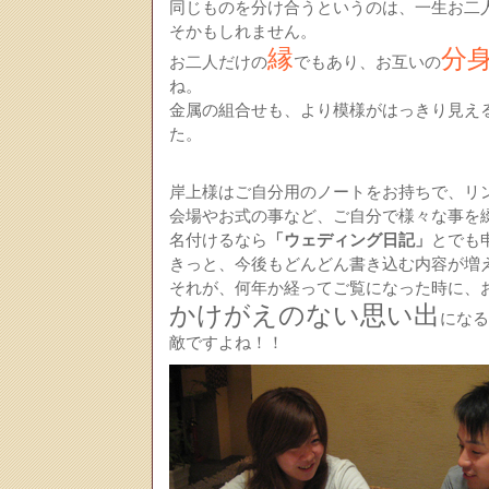
同じものを分け合うというのは、一生お二
そかもしれません。
縁
分
お二人だけの
でもあり、お互いの
ね。
金属の組合せも、より模様がはっきり見え
た。
岸上様はご自分用のノートをお持ちで、リ
会場やお式の事など、ご自分で様々な事を
名付けるなら
「ウェディング日記」
とでも
きっと、今後もどんどん書き込む内容が増
それが、何年か経ってご覧になった時に、
かけがえのない思い出
になる
敵ですよね！！