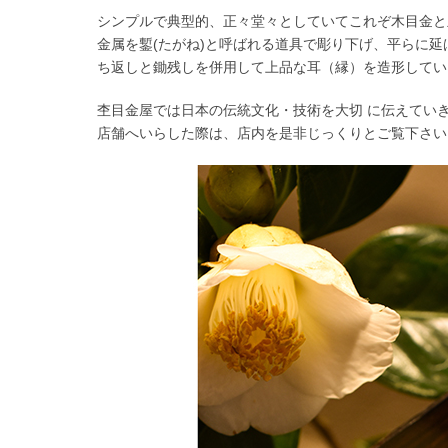
シンプルで典型的、正々堂々としていてこれぞ木目金と
金属を鏨(たがね)と呼ばれる道具で彫り下げ、平らに
ち返しと鋤残しを併用して上品な耳（縁）を造形してい
杢目金屋では日本の伝統文化・技術を大切 に伝えてい
店舗へいらした際は、店内を是非じっくりとご覧下さい