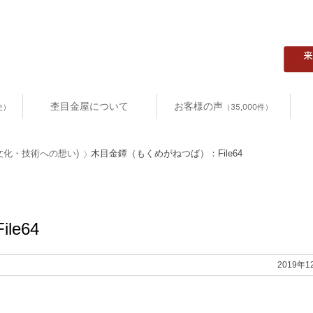
杢目金屋について
お客様の声
史）
（35,000件）
伝統文化・技術への想い)
木目金鐔（もくめがねつば）：File64
e64
2019年1