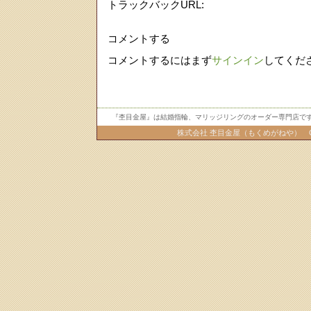
トラックバックURL:
コメントする
コメントするにはまず
サインイン
してくだ
『杢目金屋』は結婚指輪、マリッジリングのオーダー専門店です
株式会社 杢目金屋（もくめがねや） Copyright