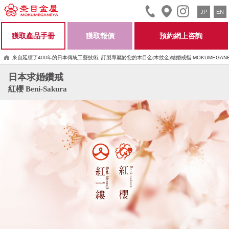
JP
EN
獲取產品手冊
獲取報價
預約網上咨詢
來自延續了400年的日本傳統工藝技術, 訂製專屬於您的木目金(木紋金)結婚戒指 MOKUMEGANE
日本求婚鑽戒
紅櫻 Beni-Sakura