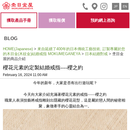
JP
EN
獲取產品手冊
獲取報價
預約網上咨詢
BLOG
HOME(Japanese)
>
來自延續了400年的日本傳統工藝技術, 訂製專屬於您
的木目金(木紋金)結婚戒指 MOKUMEGANEYA
>
日本結婚對戒
>
杢目金
屋的商品介紹
櫻花元素的定製結婚戒指----櫻之約
February 16, 2024 11:00 AM
今年的新年，大家是否有出行遊玩呢？
今天向大家介紹充滿著櫻花元素的戒指——櫻之約
職業人表演技藝將戒指雕刻出隱藏的櫻花花型，這是屬於戀人間的秘密相
聚，象徵牽手的心靈結合為一。