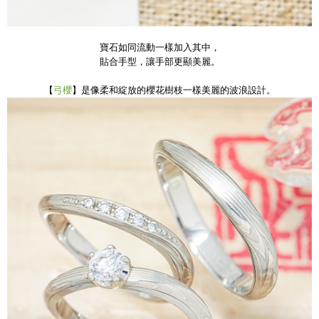
寶石如同流動一樣加入其中，
貼合手型，讓手部更顯美麗。
【
弓櫻
】是像柔和綻放的櫻花樹枝一樣美麗的波浪設計。