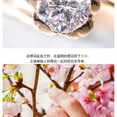
在櫻花綻放之時，在盛開的櫻花樹下
求婚
。
之後兩個人和櫻花一起拍照也非常棒。