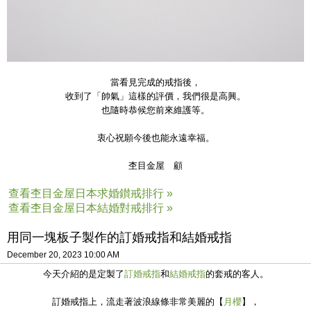
當看見完成的戒指後，
收到了「帥氣」這樣的評價，我們很是高興。
也隨時恭候您前來維護等。
衷心祝願今後也能永遠幸福。
杢目金屋 顧
查看杢目金屋日本求婚鑚戒排行 »
查看杢目金屋日本結婚對戒排行 »
用同一塊板子製作的訂婚戒指和結婚戒指
December 20, 2023 10:00 AM
今天介紹的是定製了
訂婚戒指
和
結婚戒指
的套戒的客人。
訂婚戒指上，流走著波浪線條非常美麗的【
月櫻
】，