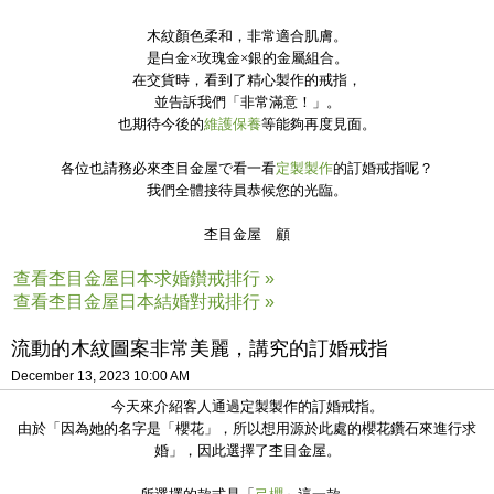
木紋顏色柔和，非常適合肌膚。
是白金×玫瑰金×銀的金屬組合。
在交貨時，看到了精心製作的戒指，
並告訴我們「非常滿意！」。
也期待今後的
維護保養
等能夠再度見面。
各位也請務必來杢目金屋で看一看
定製製作
的訂婚戒指呢？
我們全體接待員恭候您的光臨。
杢目金屋 顧
查看杢目金屋日本求婚鑚戒排行 »
查看杢目金屋日本結婚對戒排行 »
流動的木紋圖案非常美麗，講究的訂婚戒指
December 13, 2023 10:00 AM
今天來介紹客人通過定製製作的訂婚戒指。
由於「因為她的名字是「櫻花」，所以想用源於此處的櫻花鑽石來進行求
婚」，因此選擇了杢目金屋。