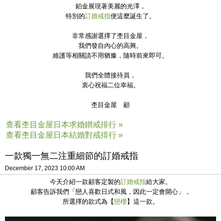
鉑金展現著美麗的光澤，
特別的
訂婚戒指
便這麼誕生了。
非常感謝選擇了杢目金屋，
我們發自內心的高興。
維護等相關請不用猶豫，隨時前來即可。
我們全體接待員，
衷心祝福二位幸福。
杢目金屋 顧
查看杢目金屋日本求婚鑚戒排行 »
查看杢目金屋日本結婚對戒排行 »
一款獨一無二注重細節的訂婚戒指
December 17, 2023 10:00 AM
今天介紹一款顧客定製的
訂婚戒指
給大家。
顧客告訴我們「戀人喜歡日式和風，因此一定會開心
」，
所選擇的款式為
【
戀櫻
】這一款。