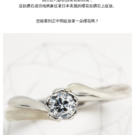
這款鑽石成功地將象征著日本美麗的櫻花在鑽石上綻放。
您能看到正中間綻放著一朵櫻花嗎？