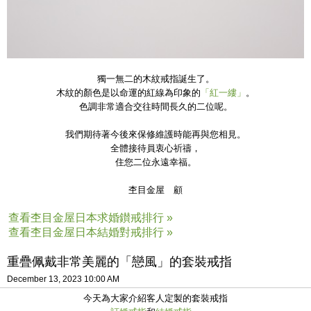
獨一無二的木紋戒指誕生了。
木紋的顏色是以命運的紅線為印象的
「紅一縷」
。
色調非常適合交往時間長久的二位呢。
我們期待著今後來保修維護時能再與您相見。
全體接待員衷心祈禱，
住您二位永遠幸福。
杢目金屋 顧
查看杢目金屋日本求婚鑚戒排行 »
查看杢目金屋日本結婚對戒排行 »
重疊佩戴非常美麗的「戀風」的套裝戒指
December 13, 2023 10:00 AM
今天為大家介紹客人定製的套裝戒指