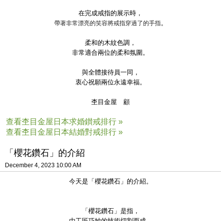
在完成戒指的展示時，
。
帶著非常漂亮的笑容將戒指穿過了的手指
柔和的木紋色調，
非常適合兩位的柔和氛圍。
與全體接待員一同，
衷心祝願兩位永遠幸福。
杢目金屋 顧
查看杢目金屋日本求婚鑚戒排行 »
查看杢目金屋日本結婚對戒排行 »
「櫻花鑽石」的介紹
December 4, 2023 10:00 AM
今天是「櫻花鑽石」的介紹。
「櫻花鑽石」是指，
由工匠巧妙的技術切割而成，