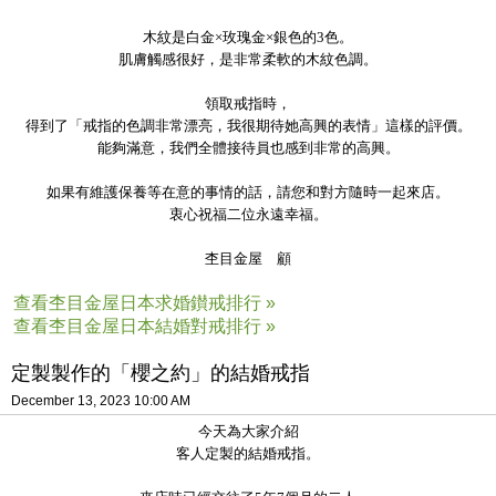
木紋是白金×玫瑰金×銀色的3色。
肌膚觸感很好，是非常柔軟的木紋色調。
領取戒指時，
得到了「戒指的色調非常漂亮，我很期待她高興的表情」這樣的評價。
能夠滿意，我們全體接待員也感到非常的高興。
如果有維護保養等在意的事情的話，請您和對方隨時一起來店。
衷心祝福二位永遠幸福。
杢目金屋 顧
查看杢目金屋日本求婚鑚戒排行 »
查看杢目金屋日本結婚對戒排行 »
定製製作的「櫻之約」的結婚戒指
December 13, 2023 10:00 AM
今天為大家介紹
客人定製的結婚戒指。