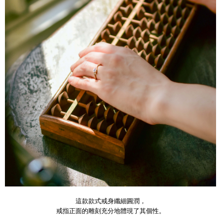
這款款式戒身纖細圓潤，
戒指正面的雕刻充分地體現了其個性。