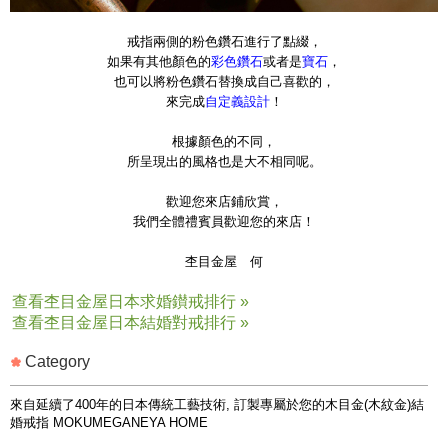
戒指兩側的粉色鑽石進行了點綴，
如果有其他顏色的
彩色鑽石
或者是
寶石
，
也可以將粉色鑽石替換成自己喜歡的，
來完成
自定義設計
！
根據顏色的不同，
所呈現出的風格也是大不相同呢。
歡迎您來店鋪欣賞，
我們全體禮賓員歡迎您的來店！
杢目金屋 何
查看杢目金屋日本求婚鑚戒排行 »
查看杢目金屋日本結婚對戒排行 »
Category
來自延續了400年的日本傳統工藝技術, 訂製專屬於您的木目金(木紋金)結
婚戒指 MOKUMEGANEYA HOME