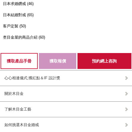
日本求婚鑽戒 (46)
日本結婚對戒 (65)
客戶定製 (50)
杢目金屋的商品介紹 (60)
獲取產品手冊
獲取報價
預約網上咨詢
心心相連儀式;獲紅點＆IF 設計獎
關於木目金
了解木目金工藝
如何挑選木目金婚戒