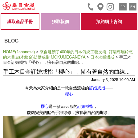
JP
EN
獲取產品手冊
獲取報價
預約網上咨詢
BLOG
HOME(Japanese)
>
來自延續了400年的日本傳統工藝技術, 訂製專屬於您
的木目金(木紋金)結婚戒指 MOKUMEGANEYA
>
日本求婚鑽戒
>
手工木
目金訂婚戒指「櫻心」，擁有著自然的曲線...
手工木目金訂婚戒指「櫻心」，擁有著自然的曲線...
January 3, 2025 10:00 AM
今天為大家介紹的是一款自然流線的
訂婚戒指
——
櫻心
櫻心
是一款wave形的
訂婚戒指
，
能夠完美的貼合手部線條，擁有著自然的曲線。