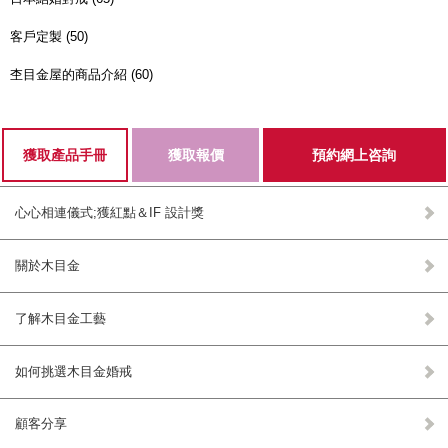
客戶定製 (50)
杢目金屋的商品介紹 (60)
獲取產品手冊
獲取報價
預約網上咨詢
心心相連儀式;獲紅點＆IF 設計獎
關於木目金
了解木目金工藝
如何挑選木目金婚戒
顧客分享