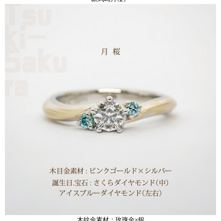
木紋金素材：玫瑰金×銀