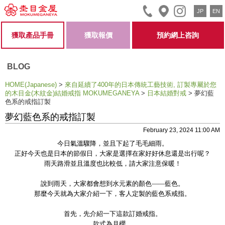
JP
EN
獲取產品手冊
獲取報價
預約網上咨詢
BLOG
HOME(Japanese)
>
來自延續了400年的日本傳統工藝技術, 訂製專屬於您
的木目金(木紋金)結婚戒指 MOKUMEGANEYA
>
日本結婚對戒
>
夢幻藍
色系的戒指訂製
夢幻藍色系的戒指訂製
February 23, 2024 11:00 AM
今日氣溫驟降，並且下起了毛毛細雨。
正好今天也是日本的節假日，大家是選擇在家好好休息還是出行呢？
雨天路滑並且溫度也比較低，請大家注意保暖！
說到雨天，大家都會想到水元素的顏色——藍色。
那麼今天就為大家介紹一下，客人定製的藍色系戒指。
首先，先介紹一下這款訂婚戒指。
款式為月櫻。