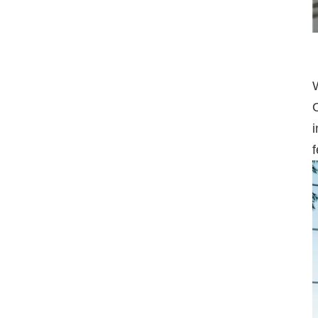
W
O
f