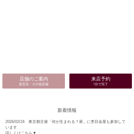
サービス
プロポーズ応援
生涯保証
よくあるご質問
資料請求
店舗のご案内
来店予約
直営店・その他店舗
1分で完了
新着情報
2026/02/24 東京都主催「何が生まれる？展」に杢目金屋も参加して
います
詳しくはこちら▼